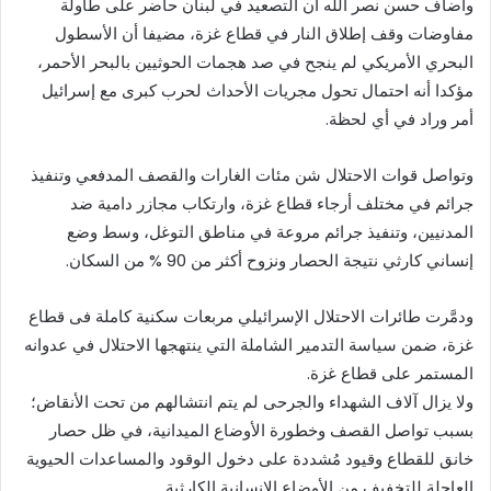
وأضاف حسن نصر الله أن التصعيد في لبنان حاضر على طاولة
مفاوضات وقف إطلاق النار في قطاع غزة، مضيفا أن الأسطول
البحري الأمريكي لم ينجح في صد هجمات الحوثيين بالبحر الأحمر،
مؤكدا أنه احتمال تحول مجريات الأحداث لحرب كبرى مع إسرائيل
أمر وراد في أي لحظة.
وتواصل قوات الاحتلال شن مئات الغارات والقصف المدفعي وتنفيذ
جرائم في مختلف أرجاء قطاع غزة، وارتكاب مجازر دامية ضد
المدنيين، وتنفيذ جرائم مروعة في مناطق التوغل، وسط وضع
إنساني كارثي نتيجة الحصار ونزوح أكثر من 90 % من السكان.
ودمَّرت طائرات الاحتلال الإسرائيلي مربعات سكنية كاملة فى قطاع
غزة، ضمن سياسة التدمير الشاملة التي ينتهجها الاحتلال في عدوانه
المستمر على قطاع غزة.
ولا يزال آلاف الشهداء والجرحى لم يتم انتشالهم من تحت الأنقاض؛
بسبب تواصل القصف وخطورة الأوضاع الميدانية، في ظل حصار
خانق للقطاع وقيود مُشددة على دخول الوقود والمساعدات الحيوية
العاجلة للتخفيف من الأوضاع الإنسانية الكارثية.