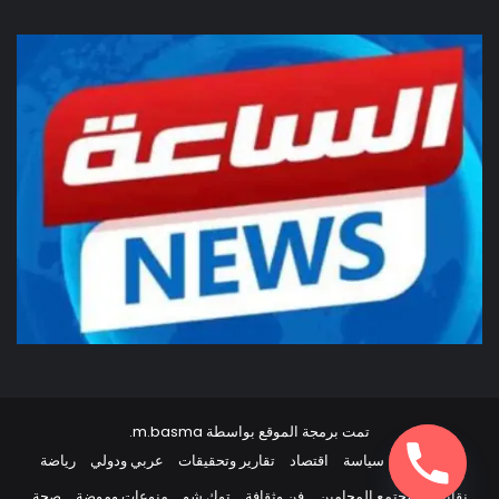
تمت برمجة الموقع بواسطة
m.basma
.
أخبار مصر
سياسة
اقتصاد
تقارير وتحقيقات
عربي ودولي
رياضة
نقابات
مجتمع المحامين
فن وثقافة
توك شو
منوعات وموضة
صحة