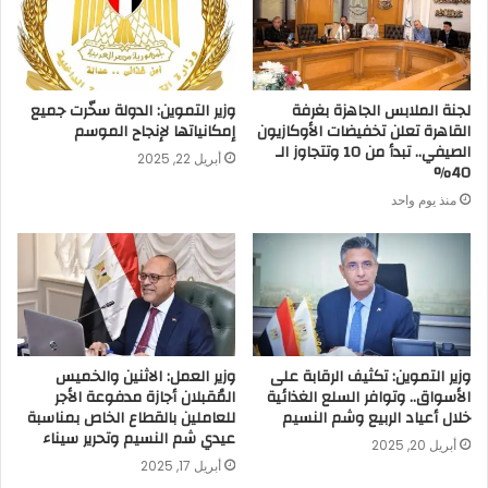
لجنة الملابس الجاهزة بغرفة
وزير التموين: الدولة سخّرت جميع
القاهرة تعلن تخفيضات الأوكازيون
إمكانياتها لإنجاح الموسم
الصيفي.. تبدأ من 10 وتتجاوز الـ
أبريل 22, 2025
40%
منذ يوم واحد
وزير التموين: تكثيف الرقابة على
وزير العمل: الاثنين والخميس
الأسواق.. وتوافر السلع الغذائية
المُقبلان أجازة مدفوعة الأجر
خلال أعياد الربيع وشم النسيم
للعاملين بالقطاع الخاص بمناسبة
عيدي شم النسيم وتحرير سيناء
أبريل 20, 2025
أبريل 17, 2025