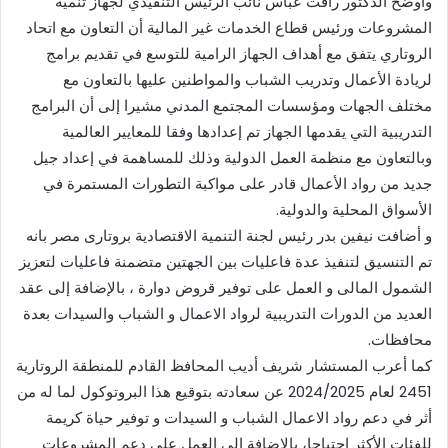
وأوضح الدكتور رأفت عباس نائب الرئيس التنفيذي لجهاز تنمية
المشروعات ورئيس قطاع الخدمات غير المالية أن التعاون مع اتحاد
الروتاري يتفق مع أهداف الجهاز الرامية للتوسع في تقديم برامج
لريادة الأعمال وتدريب الشباب والمواطنين عليها بالتعاون مع
مختلف الجهات ومؤسسات المجتمع المدني مشيرا إلى أن البرامج
التدريبية التي يقدمها الجهاز تم إعدادها وفقا للمعايير العالمية
وبالتعاون مع منظمة العمل الدولية وذلك للمساهمة في إعداد جيل
جديد من رواد الأعمال قادر على مواكبة التطورات المستمرة في
الأسواق المحلية والدولية.
و أضافت نيفين بدر رئيس لجنة التنمية الاقتصادية بروتارى مصر بانه
تم التنسيق لتنفيذ عدة فاعليات بين الجهتين متضمنة فاعليات لتعزيز
الشمول المالى و العمل على توفير قروض دوارة ، بالإضافة إلى عقد
العديد من الدورات التدريبية لرواد الاعمال و الشباب والسيدات بعدة
محافظات.
كما أعرب المستشار شريف أديب المحافظ القادم للمنطقة الروتارية
2451 لعام 2024/2025 عن سعادته بتوقيع هذا البروتوكول لما له من
أثر في دعم رواد الاعمال الشباب و السيدات و توفير حياة كريمة
للفئات الأكثر احتياجا، بالإضافة الى العمل على دعم المشروعات