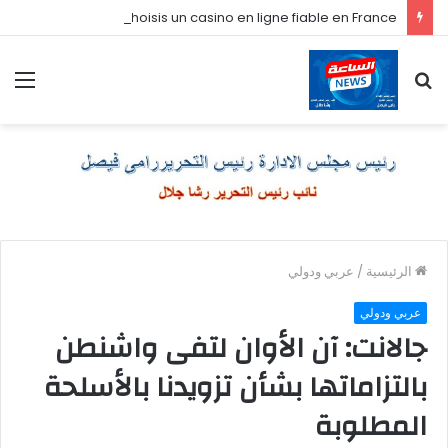
Comment je choisis un casino en ligne fiable en France
بحث
الق
عن
الرئيسية
/
عربي ودولي
عربي ودولي
جالانت: آن الأوان لتفى واشنطن
بالتزاماتها بشأن تزويدنا بالأسلحة
المطلوبة