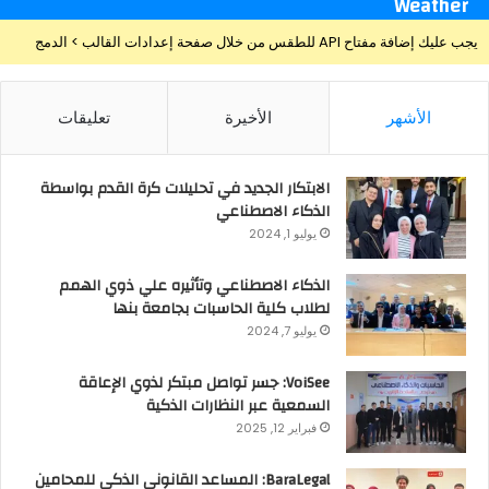
Weather
يجب عليك إضافة مفتاح API للطقس من خلال صفحة إعدادات القالب > الدمج
الأشهر
الأخيرة
تعليقات
الابتكار الجديد في تحليلات كرة القدم بواسطة
الذكاء الاصطناعي
يوليو 1, 2024
الذكاء الاصطناعي وتأثيره علي ذوي الهمم
لطلاب كلية الحاسبات بجامعة بنها
يوليو 7, 2024
VoiSee: جسر تواصل مبتكر لذوي الإعاقة
السمعية عبر النظارات الذكية
فبراير 12, 2025
BaraLegal: المساعد القانوني الذكي للمحامين