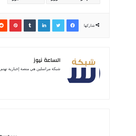
فيسبوك
تويتر
لينكدإن
بينتير
شاركها
الساعة نيوز
شبكة مراسلين هي منصة إخبارية تهتم ب