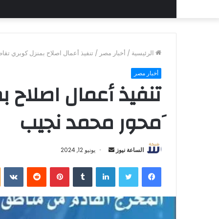
الرئيسية
/
أخبار مصر
/
تنفيذ أعمال اصلاح بمنزل كوبري تقا
أخبار مصر
تنفيذ أعمال اصلاح 
َمحور محمد نجيب
أرسل
الساعة نيوز
يونيو 12, 2024
بريدا
فيسبوك
تويتر
لينكدإن
بينتيريست
إلكترونيا