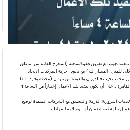
 محمد
نجيب مع طريق العين
السخنة (المخرج القادم من مناطق
كلى للمنزل المشار إليه) مع تحويل حركة المركبات الإتجاه
القادم من مناطق سوق السيارات إستكمال السير بمحور محمد نجيب فالدوران والعودة من ميدان (محطة وقود ola)
فمخرج كوبرى محمد نجيب إتجاه طريق السخنة إتجاه القاهرة .. على أن يكون تنفيذ تلك الأعمال إعتباراً من الساعة 4
الخدمات المرورية اللازمة والتنسيق مع الشركات المنفذة لوضع
أعمال بالمنطقة لضمان أمن وسلامة المواطنين .