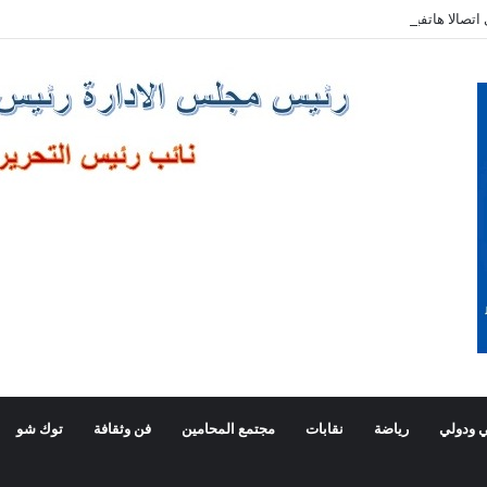
صالا هاتفيا برئيس وزراء اليونان
 ودولي
رياضة
نقابات
مجتمع المحامين
فن وثقافة
توك شو