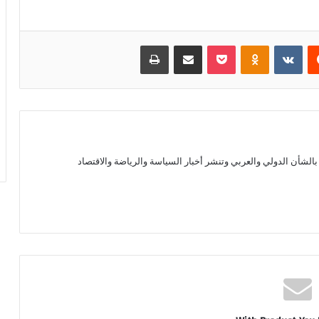
يست
بوكيت
Odnoklassniki
مشاركة عبر البريد
طباعة
الشأن الدولي والعربي وتنشر أخبار السياسة والرياضة والاقتصاد