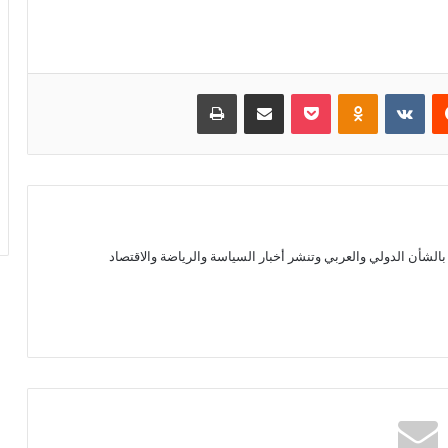
يست
بوكيت
Odnoklassniki
مشاركة عبر البريد
طباعة
الشأن الدولي والعربي وتنشر أخبار السياسة والرياضة والاقتصاد