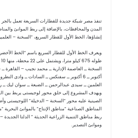
المدن والمحافظات، بالإضافة إلى ربط الموانئ والمن
إنشاؤها، الخط الأول للقطار السريع، “السخنة – العلمين ال
ويعرف الخط الأول للقطار السريع باسم “الخط الأخضر” 
السخنة ــ العاصمة الإدارية ــ محمد نجيب – القاهرة ــ
أكتوبر ــ 6 أكتوبر ــ سفنكس ــ السادات ــ وادى الن
العلمين ــ سيدى عبدالرحمن ــ الضبعة ــ سوان ليك ــ 
ويهدف المشروع إلى خلق محور لوجيستى يربط بين ال
الصينية عليه محور “السخنة – الدخيلة” اللوجيستى وأ
المناطق الصناعية “مناطق الإنتاج” بالموانئ البحرية 
ربط مناطق التنمية الزراعية الحديثة ” الدلتا الجديد
وموانئ التصدير.