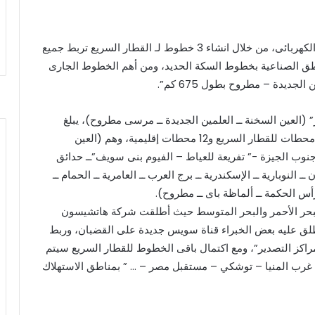
تنفذ مصر شبكة جديدة للقطارات السريعة تعمل بالجر الكهربائى، من خلال انشاء 3 خطوط لـ القطار السريع تربط جميع
اطق الصناعية بخطوط السكة الحديد، ومن أهم الخطوط الجارى
جديدة – مطروح بطول 675 كم”.
(العين السخنة ــ العلمين الجديدة ــ مرسى مطروح)، يبلغ
طوله 675 كيلو مترا، ويشتمل على 22 محطة، منها 10 محطات للقطار السريع و12 محطات إقليمية، وهم (العين
 جنوب الجيزة -” تفريعة للعياط – الفيوم بنى سويف”ــ حدائق
طرون ــ النوبارية ــ الإسكندرية ــ برج العرب ــ العامرية ــ الحمام ــ
رأس الحكمة ــ ألماظة باى ــ مطروح).
بحر الأحمر والبحر المتوسط حيث أطلقت شركة هاتشيسون
طلق عليه بعض الخبراء قناة سويس جديدة على القضبان، وربط
“مراكز التصدير”، ومع اكتمال باقى الخطوط للقطار السريع سيتم
ة – غرب المنيا – توشكي – مستقبل مصر – … ” بمناطق الاستهلاك