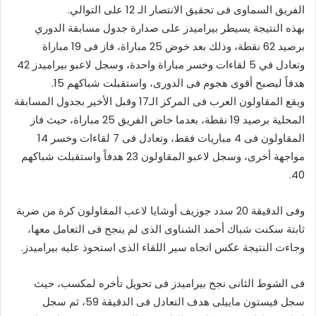
الفريق السماوى فى تحقيق الانتصار الـ 12 على التوالي.
بهذه النتيجة يسيطر بيراميدز على صدارة جدول مسابقة الدوري
برصيد 62 نقطة، وذلك بعد خوض 25 مباراة، فاز فى 19 مباراة
وتعادل في 5 لقاءات وخسر مباراة واحدة، وسجل لاعبو بيراميدز 42
هدفاً ليصبح أقوى هجوم فى الدورى، واستقبلت شباكهم 15.
ويقع المقاولون العرب فى المركز الـ17 وقبل الأخير بجدول المسابقة
المحلية برصيد 19 نقطة، بعدما خاض الفريق 25 مباراة، حيث فاز
المقاولون فى 4 مباريات فقط، وتعادل فى 7 لقاءات وخسر 14
مواجهة أخرى، وسجل لاعبو المقاولون 23 هدفاً واستقبلت شباكهم
40.
وفى الدقيقة 20 سدد جوزيف أوشايا لاعب المقاولون كرة من ضربة
ثابتة سكنت شباك أحمد الشناوى الذى لم ينجح فى التعامل معها،
وجاءت النتيجة عكس اتجاه سير اللقاء الذى استحوذ عليه بيراميدز.
فى الشوط الثانى نجح بيراميدز فى تحويل تأخره لمكسب، حيث
سجل فيستون ماييلى هدف التعادل فى الدقيقة 59، ثم سجل