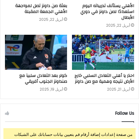
الأهلي يستأنف تدريباته اليوم
بعثة صن داونز تصل لمواجهة
استعدادًا لصن داونز في دوري
الأهلي الجمعة المقبلة
الأبطال
أبريل 22, 2025
أبريل 22, 2025
احذر يا أهلي التعادل السلبي خارج
كولر بعد التعادل سلبيآ مع
الأرض نتيجه وهمية مع صن داونز
صنداونز الجنوب أفريقي
أبريل 21, 2025
أبريل 19, 2025
Follow Us
من صفحة إعدادات إضافة أرقام قم بتعيين بيانات حساباتك على الشبكات