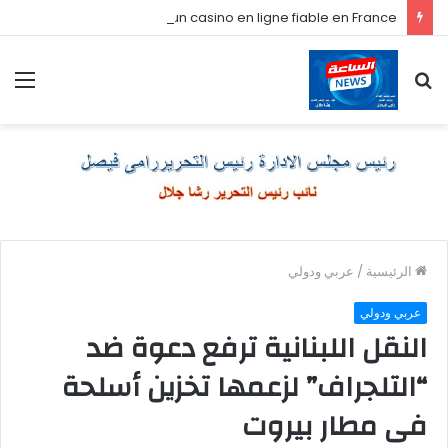
Comment je choisis un casino en ligne fiable en France
بحث
الق
عن
الرئيسية
/
عربي ودولي
عربي ودولي
النقل اللبنانية ترفع دعوة ضد
“التلجراف” لزعمها تخزين أسلحة
فى مطار بيروت