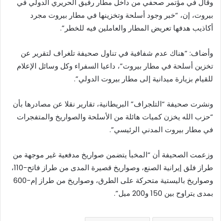
وقال في مؤتمر صحفي من داخل مطار رفيق الحريري الدولي في
بيروت، إن، “خبر وجود أسلحة وتخزينها في مطار بيروت مجرد
أكاذيب هدفها تعريض المطار والعاملين فيه للخطر”.
وأضاف: “هناك عدم شفافية في تناول صحيفة تلغراف لتقرير عن
تخزين أسلحة في مطار بيروت”، داعيا السفراء وكل وسائل الإعلام
للقيام بزيارة ميدانية إلى مطار بيروت الدولي”.
ونشرت صحيفة “التلجراف” البريطانية، تقارير نقلا عن مصادرها بأن
“حزب الله يخزن كميات هائلة من الأسلحة والصواريخ والمتفجرات
في مطار بيروت المدني الرئيسي”.
وزعمت الصحيفة أن “المخبأ يتضمن صواريخ مدفعية غير موجهة من
طراز فلق إيرانية الصنع، وصواريخ قصيرة المدى من طراز فاتح-110،
وصواريخ باليستية متحركة على الطرق، وصواريخ من طراز إم-600
بمدى يتراوح بين 150 و200 ميل”.