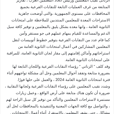
الزناتى نقيب المعلمين ورئيس اتحاد المعلمين العرب ، تقارير
المتابعة من غرف العمليات التابعة للنقابات الفرعية بجميع
المحافظات على مستوى الجمهورية ،والتى أوضحت جاهزية
الاستراحات المعدة للمعلمين المنتدبين للملاحظة على امتحانات
الثانوية العامة ، وانها معده بشكل يليق بالمعلمين و توفير كافة سبل
الدعم والمساعدة للقيام بمهام عملهم فى جو مستقر وآمن
كما قام عدد من النقابات الفرعية بتوفير خطوط أتوبيسات لنقل
المعلمين المشاركين في أعمال امتحانات الثانوية العامة من
استراحاتهم وأماكن إقامتهم إلى مقار لجان الثانوية العامة، للمراقبة
على امتحانات الثانوية العامة.
وقد كلف ” الزناتي ” رؤساء النقابات الفرعية واللجان التابعة لها
بضرورة متابعة وتفقد أحوال المعلمين وحل أى مشكلة تواجههم أثناء
فترة امتحانات الثانوية العامة 2024 ، والعمل على حلها فورًا.
وشدد نقيب المعلمين على رؤساء النقابات الفرعية ولجانها النقابية ،
ضرورة أن تكون هناك متابعة على أرض الواقع ، وعمل زيارات
مستمرة لاستراحات المعلمين والتأكد من توفير كل سبل الراحة لهم
، والتواصل مع كافة الجهات المعنية والتنفيذية بالمحافظات لحل أى
مشاكل ، حتى يشعر المعلمين بالاستقرار أثناء أعمال الامتحانات .