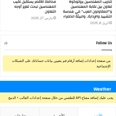
لتدريب المهندسين بروتوكولا
محافظ الأقصر يستقبل نقيب
تعاون بين نقابة المهندسين
المهندسين لبحث تعزيز أوجه
و”المقاولون العرب” في هندسة
التعاون
التشييد والإدارة.. والبيئة الخضراء
مارس 27, 2025
أبريل 8, 2025
Follow Us
من صفحة إعدادات إضافة أرقام قم بتعيين بيانات حساباتك على الشبكات
الإجتماعية.
Weather
يجب عليك إضافة مفتاح API للطقس من خلال صفحة إعدادات القالب > الدمج
الأشهر
الأخيرة
تعليقات