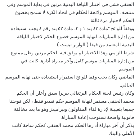
الحنفي فشل في اختبار اللياقة البدنية مرتين في بداية الموسم وفي
منتصف الموسم ولائحة الحكام في اتحاد الكرة لا تسمح بخضوع
الحكم لاختبار مرة ثالثة.
ووفقاً للوائح “مادة ٤٣ بند ١ و ٢، مادة ٥٢ بند رقم ٤ يجب استبعاده
من إدارة المباريات لنهاية الموسم خضوع الحكم لاختبار اللياقة
البدنية المعتمد من فيفا ( الوارنر تيست )
شرط الزامي وهذا الاختبار لم يوفق فيه الحكم مرتين وظل ممنوع
من إدارة المباريات موسم كامل وآخر مباراة أدارها كانت في
الموسم
الماضي وكان يجب وفقا للوائح استمرار استبعاده حتى نهاية الموسم
الحالي.
وكان رئيس لجنة الحكام البرتغالي بيريرا سبق وأعلن أن الحكم
محمد الحنفي مستمر لنهاية الموسم حكم فيديو فقط ، لكن فوجئنا
جميعا بتعيينة لإدارة لقاء المقاولون وبيراميدز وهو ما يعد مخالفة
قانونية واضحة تستوجب إعادة المباراة.
يذكر أن آخر مباراة أدارها الحكم محمد الحنفي كحكم ساحة كانت
الأهلي والبنك