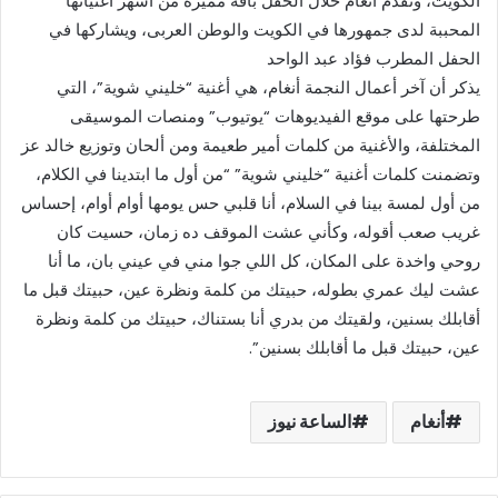
الكويت، وتقدم أنغام خلال الحفل باقة مميزة من أشهر أغنياتها
المحببة لدى جمهورها في الكويت والوطن العربى، ويشاركها في
الحفل المطرب فؤاد عبد الواحد
يذكر أن آخر أعمال النجمة أنغام، هي أغنية “خليني شوية”، التي
طرحتها على موقع الفيديوهات “يوتيوب” ومنصات الموسيقى
المختلفة، والأغنية من كلمات أمير طعيمة ومن ألحان وتوزيع خالد عز
وتضمنت كلمات أغنية “خليني شوية” “من أول ما ابتدينا في الكلام،
من أول لمسة بينا في السلام، أنا قلبي حس يومها أوام أوام، إحساس
غريب صعب أقوله، وكأني عشت الموقف ده زمان، حسيت كان
روحي واخدة على المكان، كل اللي جوا مني في عيني بان، ما أنا
عشت ليك عمري بطوله، حبيتك من كلمة ونظرة عين، حبيتك قبل ما
أقابلك بسنين، ولقيتك من بدري أنا بستناك، حبيتك من كلمة ونظرة
عين، حبيتك قبل ما أقابلك بسنين”.
أنغام
الساعة نيوز