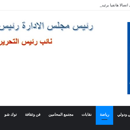
صالا هاتفيا برئيس وزراء اليونان
 ودولي
رياضة
نقابات
مجتمع المحامين
فن وثقافة
توك شو