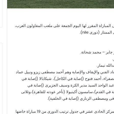
ى المباراة المقرر لها اليوم الجمعة على ملعب المقاولون العرب،
از (دورى nile).
 جابر – محمد شحاتة.
له نيمار.
ما بين الاستبعاد الفني والإيقاف والإصابة وهم أحمد مصطفى زيزو ونبيل عماد
لصفراء، أحمد فتوح (إصابة في الكاحل)، شيكابالا (إصابة في
عبد الواحد السيد مدير الكرة وسيف الجزيرى (إصابة في
 في القدم)،سامسون أكينيولا (تأخر عودته للقاهرة)،وثلاثى
ى ومصطفى الزناري (إصابة في الخلفية).
الزمالك يدخل المباراة وفى جعبته 31 نقطة احتل بهم المركز الحادى عشر في جدول ترتيب الدورى من 19 مباراة خاضها