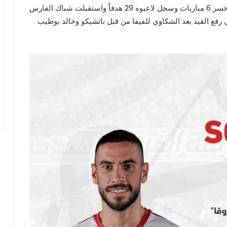
حقق الفوز في 9 مواجهات بينما تعادل في 4 لقاءات وخسر 6 مباريات وسجل لاعبوه 29 هدفاً واستقبلت شباك الفارس
أزمة في رفع القيد بعد الشكاوي للفيفا من قبل باتشيكو وخالد بوطيب