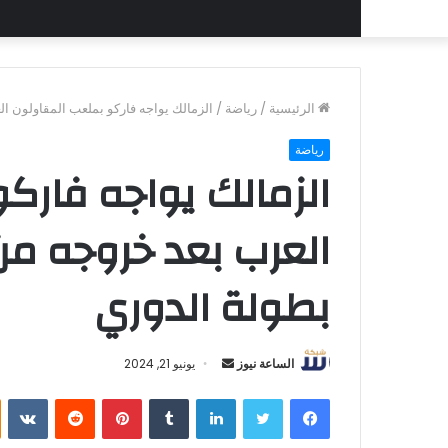
الرئيسية
/
رياضة
/
الزمالك يواجه فاركو بملعب المقاولون ا
رياضة
الزمالك يواجه فارك
العرب بعد خروجه م
بطولة الدوري
أرسل
الساعة نيوز
يونيو 21, 2024
بريدا
فيسبوك
تويتر
لينكدإن
بينتيريست
إلكترونيا