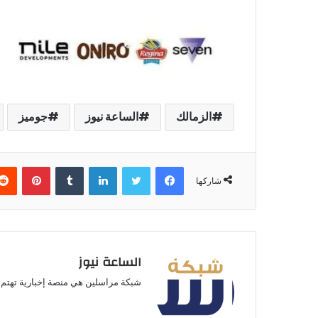
الزمالك
الساعة نيوز
جوميز
فيسبوك
تويتر
لينكدإن
بينتير
شاركها
الساعة نيوز
شبكة مراسلين هي منصة إخبارية تهتم ب