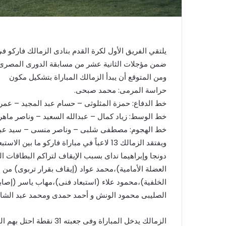
يلتقي الفريق الأول لكرة القدم بنادى الزمالك فاركو ف
ضمن مؤجلات الثانية عشر من مسابقة الدورى المصرى الممت
ومن المتوقع أن يبدأ الزمالك المباراة بتشكيل مكون
حراسة المرمى: محمد صبحى.
خط الدفاع: حمزة المثلوثى – حسام عبد المجيد – عمر
خط الوسط: زياد كمال – عبدالله السعيد – وناصر ماهر.
خط الهجوم: مصطفى شلبى – وناصر منسى – سيد عبدال
ويفتقد الزمالك 13 لاعباً في مباراة فاركو 
دونجا وإبراهيما نداى بسبب الإيقاف لتراكم البطاقات ا
العضلة الأمامية)،محمد عواد (إيقاف بقرار تربوى) من 
الخلفية)،محمود علاء (استبعاد فنى)،مهاب ياسر (إصابة
الصليبى محمود الونش و أحمد حمدى ومحمد عبد الشاف