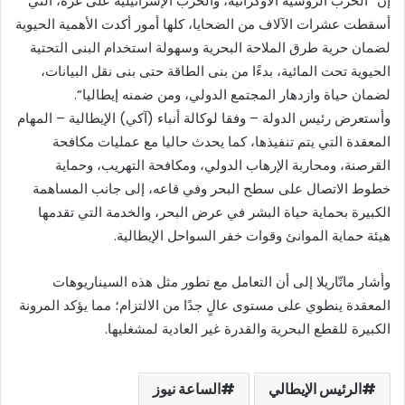
إن “الحرب الروسية الأوكرانية، والحرب الإسرائيلية على غزة، التي
أسقطت عشرات الآلاف من الضحايا، كلها أمور أكدت الأهمية الحيوية
لضمان حرية طرق الملاحة البحرية وسهولة استخدام البنى التحتية
الحيوية تحت المائية، بدءًا من بنى الطاقة حتى بنى نقل البيانات،
لضمان حياة وازدهار المجتمع الدولي، ومن ضمنه إيطاليا”.
وأستعرض رئيس الدولة – وفقا لوكالة أنباء (آكي) الإيطالية – المهام
المعقدة التي يتم تنفيذها، كما يحدث حاليا مع عمليات مكافحة
القرصنة، ومحاربة الإرهاب الدولي، ومكافحة التهريب، وحماية
خطوط الاتصال على سطح البحر وفي قاعه، إلى جانب المساهمة
الكبيرة بحماية حياة البشر في عرض البحر، والخدمة التي تقدمها
هيئة حماية الموانئ وقوات خفر السواحل الإيطالية.
وأشار ماتّاريلا إلى أن التعامل مع تطور مثل هذه السيناريوهات
المعقدة ينطوي على مستوى عالٍ جدًا من الالتزام؛ مما يؤكد المرونة
الكبيرة للقطع البحرية والقدرة غير العادية لمشغليها.
الرئيس الإيطالي
الساعة نيوز