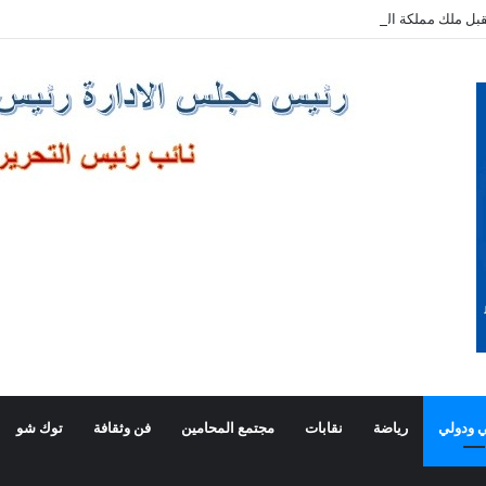
بل ملك مملكة البحرين الشقيقة
 ودولي
رياضة
نقابات
مجتمع المحامين
فن وثقافة
توك شو