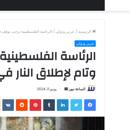
الرئيسية
/
عربي ودولي
/
الرئاسة الفلسطينية ترحب بوقف فو
عربي ودولي
الرئاسة الفلسطيني
وتام لإطلاق النار ف
أرسل
الساعة نيوز
يونيو 11, 2024
بريدا
فيسبوك
تويتر
لينكدإن
بينتيريست
إلكترونيا