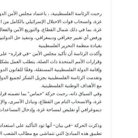
رحبت الرئاسة الفلسطينية، ، باعتماد مجلس الأمن الدو
غزة، وانسحاب قوات الاحتلال الإسرائيلي بالكامل من ال
غزة، بما في ذلك شمال القطاع، والتوزيع الآمن والفعا
ورفض أي تغيير جغرافي وديمغرافي، وتنفيذ حل الدولتي
بقيادة منظمة التحرير الفلسطينية
وأكدت الرئاسة أن تأكيد مجلس الأمن -في قراره- على ال
وقرارات الأمم المتحدة ذات الصلة، يتطلب العمل بشكل 
وإقامة الدولة الفلسطينية المستقلة، وفقًا للقانون الدو
وتقدمت الرئاسة الفلسطينية بجزيل الشكر لجميع الدو
مع الأهداف الوطنية الفلسطينية.
وفي السياق ذاته، رحبت حركة “حماس” بما تضمنه قرار
غزة، والانسحاب التام من القطاع، وتبادل الأسرى، وال
ديموغرافي أو تقليص لمساحة غزة، وإدخال المساعدات ا
وذكرت الحركة -في بيان- أنها تود التأكيد على استعد
تطبيق هذه المبادئ التي تتماشى مع مطالب الشعب الف