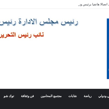
صالا هاتفيا برئيس وزراء اليونان
 ودولي
رياضة
نقابات
مجتمع المحامين
فن وثقافة
توك شو