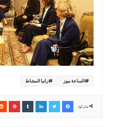
الساعة نيوز
رانيا المشاط
فيسبوك
تويتر
لينكدإن
بينتير
شاركها