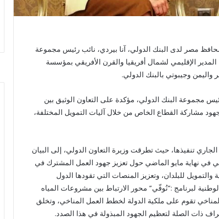
ومحافظ مصر لدى البنك الدولي، آنا بيردي، نائب رئيس مجموعة
المدير الإقليمي لشمال أفريقيا والقرن الأفريقي بمؤسسة
 واليمن وجيبوتي بالبنك الدولي.
ئيس مجموعة البنك الدولي، مؤكدة على التعاون الوثيق بين
 جهود مشاركة القطاع الخاص من خلال آليات التمويل المختلفة،
جاري تنفيذها، حيث تطرقت وزيرة التعاون الدولي، إلى البيان
ي في نهاية مايو الماضي حول تعزيز جهود العمل المشترك في
والتمويل للبلدان، وتعزيز المنصات التي تقودها الدول
طنية لبرنامج :”نُوفّي” محور الارتباط بين مشروعات المياه
المناخي تقوم على ملكية الدولة لخطط العمل المناخي، وتخلق
راف ذات الصلة لتعظيم الجهود المبذولة في هذا الصدد.