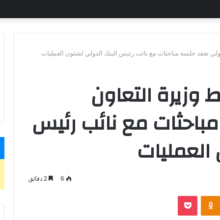
لدولي تعقد جلسة مباحثات مع نائب رئيس البنك الدولي لشئون العمليات
ط وزيرة التعاون
باحثات مع نائب رئيس
 العمليات
6
2 دقائق
بوكيت
Odnoklassniki