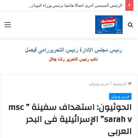
الرئيس السيسي أجرى اتصالا هاتفيا برئيس وزراء اليونان
بحث
الق
عن
الرئيسية
/
عربي ودولي
عربي ودولي
الحوثيون: استهداف سفينة ” msc
sarah v” الإسرائيلية فى البحر
العربى