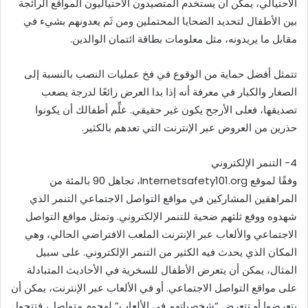
الاحتيالي، يمكن أن يستخدم المتصيدون الاحتياليون المواقع الرائجة
بين الأطفال لتحديد الضحايا المحتملين ومن ثَم يعدونهم بشيء في
مقابل ما يريدونه، مثل معلومات بطاقة ائتمان الوالدين.
تتمثل أفضل حماية من الوقوع في فخ عمليات النصب بالنسبة إلى
الصغار والكبار في معرفة أنه إذا بدا العرض رائعًا لدرجة يصعب
تصديقها، فعلى الأرجح يكون غير حقيقي. علِّم أطفالك أن يكونوا
حذرين من العروض عبر الإنترنت التي تعدهم بالكثير.
4- التنمر الإلكتروني
وفقًا لموقع Internetsafety101.org، تجاهل 90 بالمئة من
المراهقين المشاركين في مواقع التواصل الاجتماعي التنمر الذي
شهدوه ووقع ثلثهم ضحية للتنمر الإلكتروني. وتمثل مواقع التواصل
الاجتماعي والألعاب عبر الإنترنت الملعب الافتراضي الحالي، وهي
المكان الذي يحدث فيه الكثير من التنمر الإلكتروني. على سبيل
المثال، يمكن أن يتعرض الأطفال للسخرية في الأحاديث المتبادلة
على مواقع التواصل الاجتماعي. أو في الألعاب عبر الإنترنت، يمكن أن
يتعرضوا أو تتعرض “شخصياتهم في الألعاب” لهجوم متواصل، فتتحول