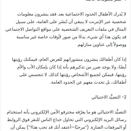
لا يُدرك الأطفال الحدود الاجتماعية بعد. فقد ينشرون معلومات
شخصية عبر الإنترنت لا ينبغي أن تُنشَر على العامة، على سبيل
المثال في ملفات التعريف الشخصية على مواقع التواصل الاجتماعي.
قد يكون هذا أي شيء، بدءًا من صور لأوقات خاصة غير مناسبة
ووصولاً إلى عناوين منازلهم.
إذا كان أطفالك ينشرون منشوراتهم للعرض العام، فيمكنك رؤيتها
أيضًا، ولا يوجد ضرر من تذكيرهم بأنه إذا كان بإمكان الأب والأم
رؤيتها، فيمكن لجميع الأشخاص رؤيتها كذلك. لا تتجسس على
أطفالك، بل تحدث معهم عن الحدود العامة.
2- التصيُّد الاحتيالي
التصيُّد الاحتيالي هو ما يعرّفه محترفو الأمن الإلكتروني بأنه استخدام
رسائل البريد الإلكتروني التي تحاول خداع الناس للنقر فوق الروابط
أو المرفقات الضارة. (“مرحبًا—أعتقد أنك قد تحب هذا!”) يمكن أن