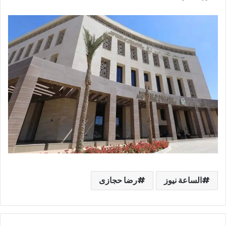
الساعة نيوز
رضا حجازى