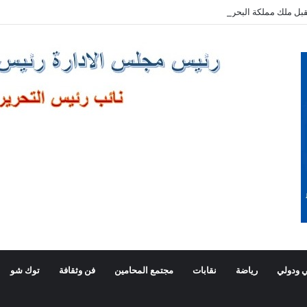
بل ملك مملكة البحرين الشقيقة
 ودولي
رياضة
نقابات
مجتمع المحامين
فن وثقافة
توك شو