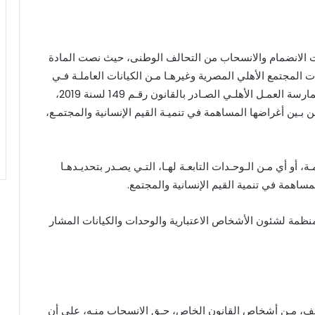
ات الانضمام والانسحاب من التحالف الوطنى، حيث نصت المادة
 المجتمع الأهلي المصرية وغيرهـا مـن الكيانات العاملـة فـي
مجـال الـعمـل الأهلي الخاضعة لأحكـام قـانون تنظيم ممارسة العمـل الأهلـي الصـادر بالقانون رقـم 149 لسنة 2019،
ن بـين أغراضها المساهمة في تنميـة القيم الإنسانية والمجتمـع،
، أو أي مـن الـوحـدات التابعـة لهـا، التـي يصـدر بتحديـدهـا
مساهمة في تنمية القيم الإنسانية والمجتمع.
المنظمة لشئون الأشخاص الاعتبارية والوحدات والكيانات المشار
فـي التحالف، مـن أشخاص القانون الخاص، حـق الانسحاب منـه، على أن