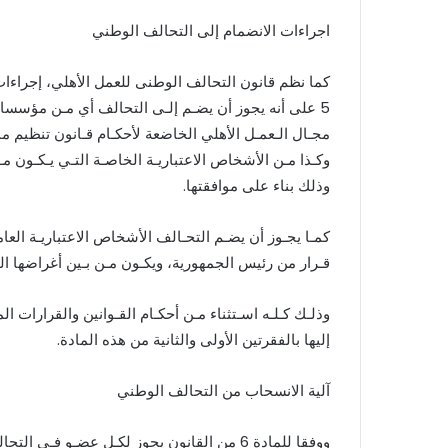
اجراءات الانضمام إلى التحالف الوطني
كما نظم قانون التحالف الوطنى للعمل الأهلي، إجراء
5 على أنه يجوز أن يضـم إلـى التحالف أي مـن مؤسسات
وكـذا مـن الأشخاص الاعتباريـة الخاصـة التـي يـكـون مـ
وذلك بناء على موافقتها.
كمـا يجـوز أن يضـم التحـالف الأشخاص الاعتباريـة العامـة
قـرار من رئيس الجمهورية، ويكـون مـن بـين أغراضها ال
وذلـك كـلـه اسـتثناء مـن أحكـام القـوانين والقرارات 
إليها بالفقرتين الأولى والثانية من هذه المادة.
آلية الانسحاب من التحالف الوطني
ووفقا للمادة 6 من القانون يجوز لكـل عضـو 