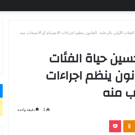
فئات الأولى بالرعاية.. القانون ينظم اجراءات الانضمام أو الانسحاب منه
سين حياة الفئات
قانون ينظم اجراءات
ب منه
2
دقيقة واحدة
بوكيت
Odnoklassniki