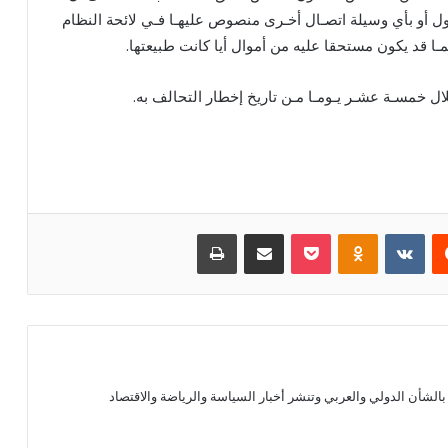
ل أو بأي وسيلة اتصـال أخـرى منصوص عليهـا فـي لائحة النظام
ـا قد يكون مستحقا عليه من أموال أيا كانت طبيعتها.
ل خمسـة عشـر يـومـا مـن تاريخ إخطار التحالف به.
يست
بوكيت
Odnoklassniki
مشاركة عبر البريد
طباعة
الشأن الدولي والعربي وتنشر أخبار السياسة والرياضة والاقتصاد