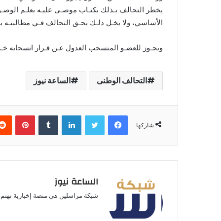
يخطر التحالف بـذلك بكتـاب موصـى عليـه بعلـم الوصـو
الأساسي، ولا يخـل ذلـك بحـق التحالف فـي مطالبتـه بم
ويجـوز للعضـو المنسحب العدول عـن قـرار انسحابه خـلا
التحالف الوطنى
الساعة نيوز
فيسبوك
تويتر
لينكدإن
بينتير
شاركها
الساعة نيوز
شبكة مراسلين هي منصة إخبارية تهتم ب