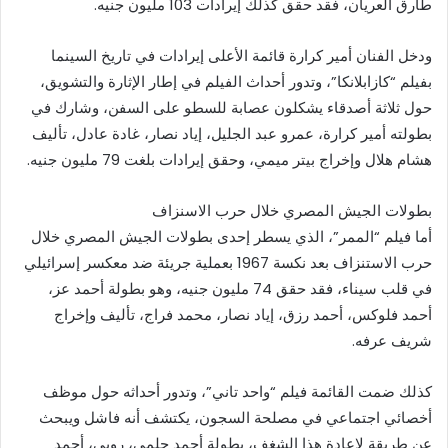
طارق العريان، فقد حقق كذلك إيرادات 103 مليون جنيه.
ودخل الفنان أمير كرارة قائمة الأعلى إيرادات في تاريخ السينما
بفيلم “كازابلانكا”، وتدور أحداث الفيلم في إطار الإثارة والتشويق،
حول ثلاثة أصدقاء يشكلون عصابة للسطو على السفن، وشارك في
بطولته أمير كرارة، عمرو عبد الجليل، إياد نصار، غادة عادل، تأليف
هشام هلال وإخراج بيتر ميمي، وحقق إيرادات بلغت 79 مليون جنيه.
بطولات الجيش المصري خلال حرب الاسنزاف
أما فيلم “الممر”، الذي يسطر إحدى بطولات الجيش المصري خلال
حرب الاستنزاف بعد نكسة 1967 بعملية جريئة ضد معكسر إسرائيلي
في قلب سيناء، فقد حقق 74 مليون جنيه، وهو بطولة أحمد عز،
أحمد فلوكس، أحمد رزق، إياد نصار، محمد فراج، تأليف وإخراج
شريف عرفه.
كذلك ضمت القائمة فيلم “واحد تاني”، وتدور أحداثه حول موظف
أخصائي اجتماعي في مصلحة السجون، يكتشف أنه فاشل ويبحث
عن طريقة لإعادة هذا الشغف، بطولة أحمد حلمي، روبي، أحمد