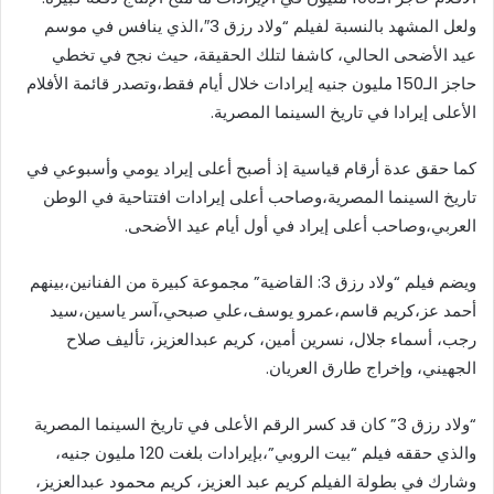
ولعل المشهد بالنسبة لفيلم “ولاد رزق 3″،الذي ينافس في موسم
عيد الأضحى الحالي، كاشفا لتلك الحقيقة، حيث نجح في تخطي
حاجز الـ150 مليون جنيه إيرادات خلال أيام فقط،وتصدر قائمة الأفلام
الأعلى إيرادا في تاريخ السينما المصرية.
كما حقق عدة أرقام قياسية إذ أصبح أعلى إيراد يومي وأسبوعي في
تاريخ السينما المصرية،وصاحب أعلى إيرادات افتتاحية في الوطن
العربي،وصاحب أعلى إيراد في أول أيام عيد الأضحى.
ويضم فيلم “ولاد رزق 3: القاضية” مجموعة كبيرة من الفنانين،بينهم
أحمد عز،كريم قاسم،عمرو يوسف،علي صبحي،آسر ياسين،سيد
رجب، أسماء جلال، نسرين أمين، كريم عبدالعزيز، تأليف صلاح
الجهيني، وإخراج طارق العريان.
“ولاد رزق 3” كان قد كسر الرقم الأعلى في تاريخ السينما المصرية
والذي حققه فيلم “بيت الروبي”،بإيرادات بلغت 120 مليون جنيه،
وشارك في بطولة الفيلم كريم عبد العزيز، كريم محمود عبدالعزيز،