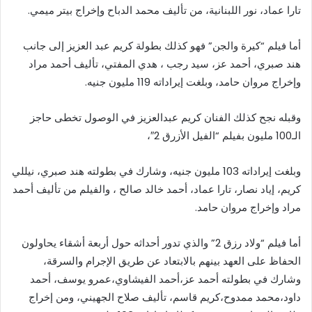
تارا عماد، نور اللبنانية، من تأليف محمد الدباح وإخراج بيتر ميمي.
أما فيلم “كيرة والجن” فهو كذلك بطولة كريم عبد العزيز إلى جانب
هند صبري، أحمد عز، سيد رجب ، هدي المفتي، تأليف أحمد مراد
وإخراج مروان حامد، وبلغت إيراداته 119 مليون جنيه.
وقبله نجح كذلك الفنان كريم عبدالعزيز في الوصول تخطى حاجز
الـ100 مليون بفيلم “الفيل الأزرق 2″،
وبلغت إيراداته 103 مليون جنيه، وشارك في بطولته هند صبري، نيللي
كريم، إياد نصار، تارا عماد، أحمد خالد صالح ، والفيلم من تأليف أحمد
مراد وإخراج مروان حامد.
أما فيلم “ولاد رزق 2” والذي تدور أحداثه حول أربعة أشقاء يحاولون
الحفاظ على العهد بينهم بالابتعاد عن طريق الإجرام والسرقة،
وشارك في بطولته أحمد عز،أحمد الفيشاوي،عمرو يوسف، أحمد
داود،محمد ممدوح،كريم قاسم، تأليف صلاح الجهيني، ومن إخراج