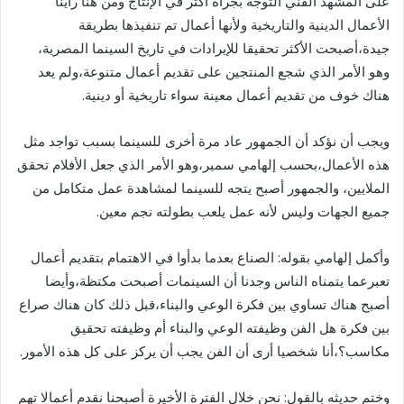
على المشهد الفني التوجه بجرأة أكثر في الإنتاج ومن هنا رأينا
الأعمال الدينية والتاريخية ولأنها أعمال تم تنفيذها بطريقة
جيدة،أصبحت الأكثر تحقيقا للإيرادات في تاريخ السينما المصرية،
وهو الأمر الذي شجع المنتجين على تقديم أعمال متنوعة،ولم يعد
هناك خوف من تقديم أعمال معينة سواء تاريخية أو دينية.
ويجب أن نؤكد أن الجمهور عاد مرة أخرى للسينما بسبب تواجد مثل
هذه الأعمال،بحسب إلهامي سمير،وهو الأمر الذي جعل الأفلام تحقق
الملايين، والجمهور أصبح يتجه للسينما لمشاهدة عمل متكامل من
جميع الجهات وليس لأنه عمل يلعب بطولته نجم معين.
وأكمل إلهامي بقوله: الصناع بعدما بدأوا في الاهتمام بتقديم أعمال
تعبرعما يتمناه الناس وجدنا أن السينمات أصبحت مكتظة،وأيضا
أصبح هناك تساوي بين فكرة الوعي والبناء،قبل ذلك كان هناك صراع
بين فكرة هل الفن وظيفته الوعي والبناء أم وظيفته تحقيق
مكاسب؟،أنا شخصيا أرى أن الفن يجب أن يركز على كل هذه الأمور.
وختم حديثه بالقول: نحن خلال الفترة الأخيرة أصبحنا نقدم أعمالا تهم