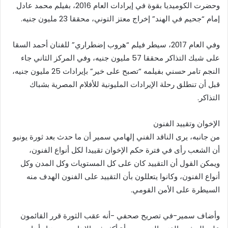
وحضرت الكوميديا بقوة في إيرادات العام 2016، بفيلم محمد عادل
إمام “جحيم في الهند” إخراج معتز التوني، محققا 23 مليون جنيه.
وفي العام 2017، سيطر فيلم “هروب إضطراري” للفنان أحمد السقا
على شبك التذاكر محققا 57 مليون جنيه، وفي المركز الثاني جاء
النجم تامر حسني بفيلمه “تصبح على خير” بإيرادات 25 مليون جنيه،
قبل أن تنطلق رحلة الإيرادات المليونية للأفلام المصرية بشباك
التذاكر.
الإخوان وتقييد الفنون
من جانبه، يرى الناقد الفني إلهامي سمير أن ما حدث بعد ثورة يونيو
أن الشعب رأى في فترة حكم الإخوان تقييدا لكل أنواع الفنون،
ويمكن القول أن التقييد كان على كل المستويات وكل المدن وكل
أنواع الفنون، وكانوا يتعللون بأن التقييد على الفنون الهدف منه
السيطرة على الأمن القومي.
وأضاف سمير-في تصريح صحفي -أنه عقب الثورة قرر القائمون