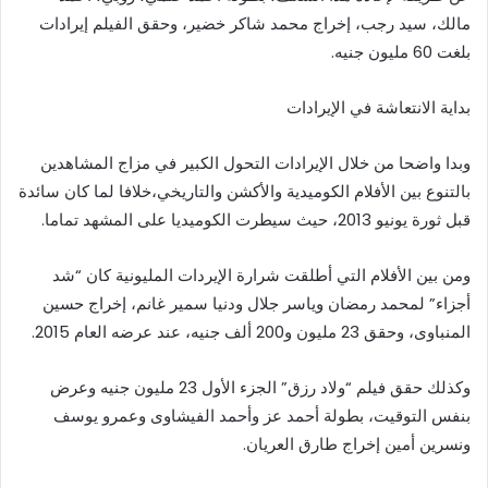
مالك، سيد رجب، إخراج محمد شاكر خضير، وحقق الفيلم إيرادات
بلغت 60 مليون جنيه.
بداية الانتعاشة في الإيرادات
وبدا واضحا من خلال الإيرادات التحول الكبير في مزاج المشاهدين
بالتنوع بين الأفلام الكوميدية والأكشن والتاريخي،خلافا لما كان سائدة
قبل ثورة يونيو 2013، حيث سيطرت الكوميديا على المشهد تماما.
ومن بين الأفلام التي أطلقت شرارة الإيردات المليونية كان “شد
أجزاء” لمحمد رمضان وياسر جلال ودنيا سمير غانم، إخراج حسين
المنباوى، وحقق 23 مليون و200 ألف جنيه، عند عرضه العام 2015.
وكذلك حقق فيلم “ولاد رزق” الجزء الأول 23 مليون جنيه وعرض
بنفس التوقيت، بطولة أحمد عز وأحمد الفيشاوى وعمرو يوسف
ونسرين أمين إخراج طارق العريان.