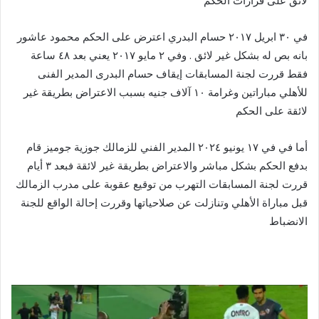
لائق على قرارات الحكم
‏في ٣٠ ابريل ٢٠١٧ حسام البدري اعترض على الحكم محمود عاشور
بانه بص له بشكل غير لائق . وفي ٢ مايو ٢٠١٧ يعني بعد ٤٨ ساعة
فقط قررت لجنة المسابقات إيقاف حسام البدرى المدير الفنى
للأهلي مباراتين وغرامة ١٠ آلاف جنيه بسبب الاعتراض بطريقة غير
لائقة على الحكم
‏أما في في ١٧ يونيو ٢٠٢٤ المدير الفني للزمالك جوزية جوميز قام
بدفع الحكم بشكل مباشر والاعتراض بطريقة غير لائقة فبعد ٣ أيام
قررت لجنة المسابقات التهرب من توقيع عقوبة على مدرب الزمالك
قبل مباراة الأهلي وتنازلت عن صلاحياتها وقررت إحالة الواقع للجنة
الانضباط