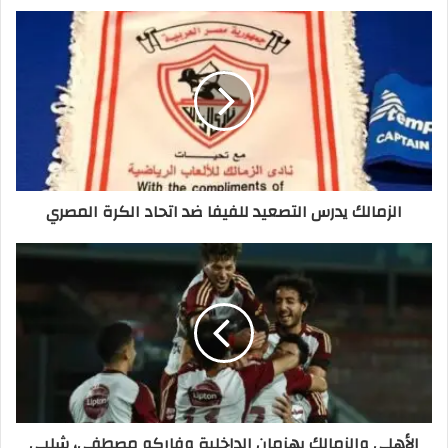
الزمالك يدرس التصعيد للفيفا ضد اتحاد الكرة المصري
الأهلي والزمالك يهزمان الداخلية وفاركو مصطفى، شلبي