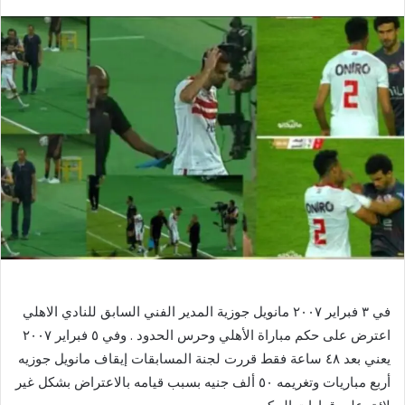
بريدا
إلكترونيا
‏في ٣ فبراير ٢٠٠٧ مانويل جوزية المدير الفني السابق للنادي الاهلي
اعترض على حكم مباراة الأهلي وحرس الحدود . وفي ٥ فبراير ٢٠٠٧
يعني بعد ٤٨ ساعة فقط قررت لجنة المسابقات إيقاف مانويل جوزيه
أربع مباريات وتغريمه ٥٠ ألف جنيه بسبب قيامه بالاعتراض بشكل غير