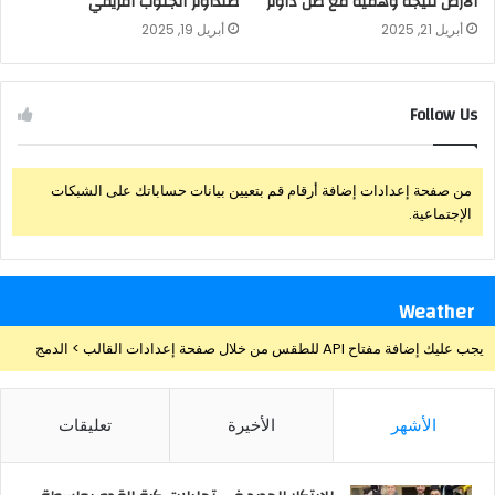
الأرض نتيجه وهمية مع صن داونز
صنداونز الجنوب أفريقي
أبريل 21, 2025
أبريل 19, 2025
Follow Us
من صفحة إعدادات إضافة أرقام قم بتعيين بيانات حساباتك على الشبكات
الإجتماعية.
Weather
يجب عليك إضافة مفتاح API للطقس من خلال صفحة إعدادات القالب > الدمج
الأشهر
الأخيرة
تعليقات