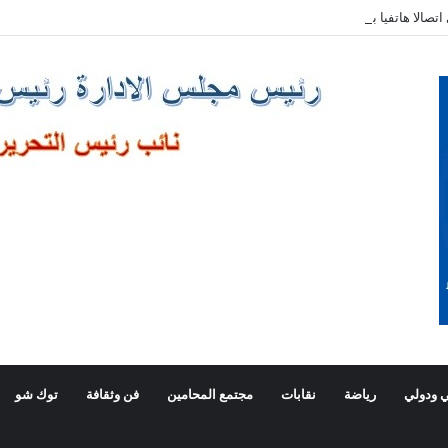
صالا هاتفيا برئيس وزراء اليونان
 ودولي
رياضة
نقابات
مجتمع المحامين
فن وثقافة
توك شو