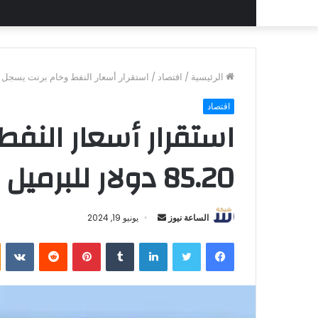
الرئيسية
/
اقتصاد
/
استقرار أسعار النفط وخام برنت يسجل 85.20 دولار للبرميل
اقتصاد
استقرار أسعار النف
85.20 دولار للبرميل
أرسل
الساعة نيوز
يونيو 19, 2024
بريدا
فيسبوك
تويتر
لينكدإن
بينتيريست
إلكترونيا