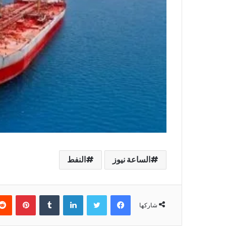
الساعة نيوز
النفط
فيسبوك
تويتر
لينكدإن
بينتير
شاركها