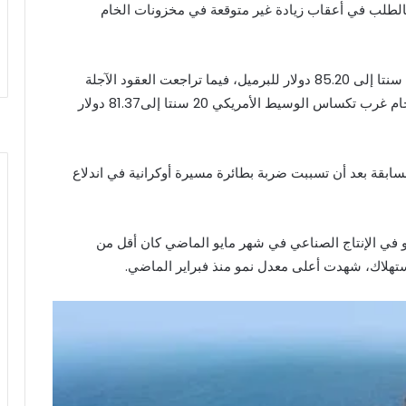
بالطلب في أعقاب زيادة غير متوقعة في مخزونات الخام
وانخفضت العقود الآجلة لخام برنت تسليم أغسطس 13 سنتا إلى 85.20 دولار للبرميل، فيما تراجعت العقود الآجلة
تسليم سبتمبر خمسة سنتات إلى 84.48دولار وتراجع خام غرب تكساس الوسيط الأمريكي 20 سنتا إلى81.37 دولار
لسابقة بعد أن تسببت ضربة بطائرة مسيرة أوكرانية في اندلاع
 في الإنتاج الصناعي في شهر مايو الماضي كان أقل من
ستهلاك، شهدت أعلى معدل نمو منذ فبراير الماضي.