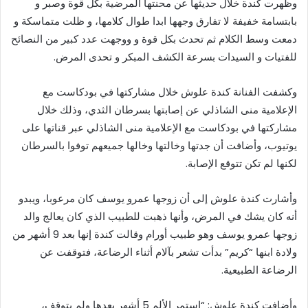
وظهرت كندة خلال حديثها عن محنتها المرضية بكل قوة وصبر و
بابتسامة خفيفة لا تفارق وجهها ابدا طوال كلامها، و ظلت متماسكة و
دمعت وسط الكلام ثم تحدث بكل قوة و ووجهت عدد كبير من النصائح
للفتيات و السيدات بسرعة الكشف المبكر و تحدى المرض.
وكشفت الفنانة كندة علوش خلال مشاركتها في بودكاست مع
الإعلامية منى الشاذلي عن إصابتها بسرطان الثدي، وذلك خلال
مشاركتها في بودكاست مع الإعلامية منى الشاذلي عبر قناتها على
يوتيوب، وأضافت أن جدتها وخالتها وخالها جميعهم توفوا بالسرطان
لكنها لم تكن تتوقع الإصابة.
وأشارت كندة علوش إلى أن زوجها عمرو يوسف كان مرعوبا، ويبدو
أنه كان يشك في المرض، وأنها ذهبت للطبيب الذي كان يعالج والد
زوجها عمرو يوسف وهو طبيب أورام وقالت كندة إنها بعد 9 أشهر من
ولادة ابنها “كريم” بدأت تشعر بآلام أثناء الرضاعة، فتوقفت عن
الرضاعة الطبيعية.
وأضافت كندة علوش: “استمر الألم 5 أشهر بعدها ولم يتوقف،