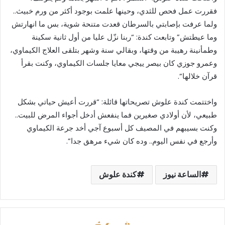
فقررت عمل فحص للثدي، وحينها علمت بوجود أكثر من ورم خبيث..
ولما عرفت بإصابتي بالسرطان قعدت متنحة شوية، بس ما انهارتش
وما عيطتش” وتابعت كندة: “ربنا نزّل عليا من أول ثانية سكينة
وطمأنينة رهيبة من وقتها، وبقالي سنة وشهر بتلقى العلاج الكيماوي،
وعمرو جوزي كان بيصر ييجي معايا جلسات الكيماوي، وكنت بقرأ
قرآن خلالها”.
واختتمت كندة علوش تصريحاتها قائلة: “قررت أعيش حياتي بشكل
طبيعي، لأن أولادي صغيرين فما ينفعش أدخل أجواء المرض للبيت..
وكنت بسيبهم في المصيف كل أسبوع آجي أخد جرعة الكيماوي
وأرجع في نفس اليوم.. وده كان شيء مرهق جدا”.
الساعة نيوز
كندة علوش