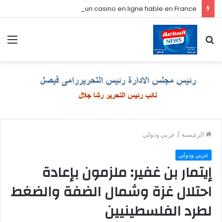
Comment je choisis un casino en ligne fiable en France
بحث
الق
عن
الرئيسية
/
عربي ودولي
عربي ودولي
إيتمار بن غفير: ملزمون بإعادة
احتلال غزة وشمال الضفة والضغط
لطرد الفلسطينيين