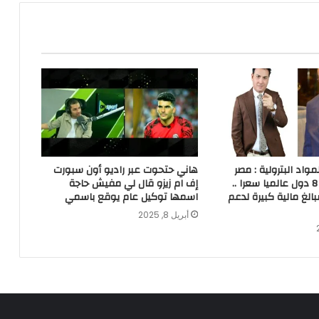
واد البترولية : مصر
هاني حتحوت عبر راديو أون سبورت
من ضمن أقل 8 دول عالميا سعرا ..
إف ام زيزو قال لي مفيش حاجة
الغ مالية كبيرة لدعم
اسمها توكيل عام يوقع باسمي
أبريل 8, 2025