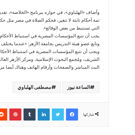
وأضاف «الهلباوي»، في حواره ببرنامج «الخلاصة»، تقديم 
ثمة أحكام ثابتة لا تتغير، فحكم الصلاة في مصر مثل حك
التي تستنبط من بعض الوقائع».
يجب أن نتبع المؤسسات المصرية في استنباط الأحكام
وتابع عضو هيئة التدريس بجامعة الأزهر: «عندما يختلف
ويجب أن نتبع المؤسسات المصرية في استنباط الأحكام، ف
الشريف، ومُجمع البحوث الإسلامية، ومركز الأزهر العال
البث المباشر والصفحات وأرقام الهاتف وهناك أيضا مرك
الساعة نيوز
مصطفى الهلباوي
فيسبوك
تويتر
لينكدإن
بينتير
شاركها