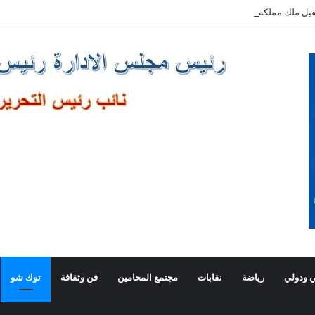
بل ملك مملكة البحرين الشقيقة
 ودولي
رياضة
نقابات
مجتمع المحامين
فن وثقافة
توك شو