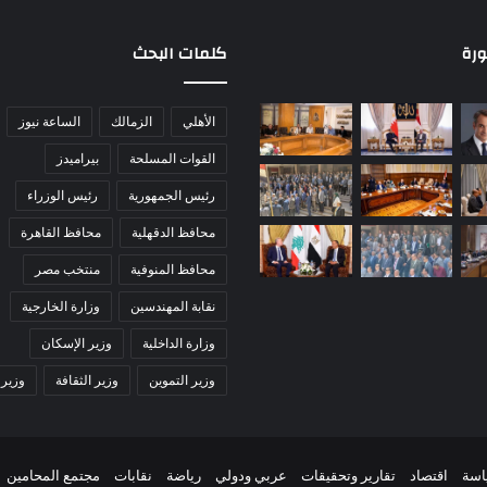
ورة
كلمات البحث
الأهلي
الزمالك
الساعة نيوز
القوات المسلحة
بيراميدز
رئيس الجمهورية
رئيس الوزراء
محافظ الدقهلية
محافظ القاهرة
محافظ المنوفية
منتخب مصر
نقابة المهندسين
وزارة الخارجية
وزارة الداخلية
وزير الإسكان
وزير التموين
وزير الثقافة
وزير 
اسة
اقتصاد
تقارير وتحقيقات
عربي ودولي
رياضة
نقابات
مجتمع المحامين