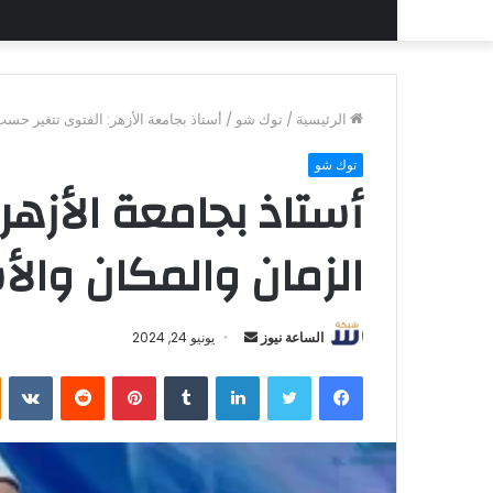
الرئيسية
/
توك شو
/
أستاذ بجامعة الأزهر: الفتوى تتغير حس
توك شو
أستاذ بجامعة الأزهر
الزمان والمكان وال
أرسل
الساعة نيوز
يونيو 24, 2024
بريدا
فيسبوك
تويتر
لينكدإن
بينتيريست
إلكترونيا