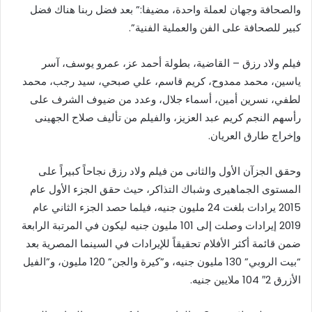
والصحافة وجهان لعملة واحدة، مضيفا:” بعد فضل ربنا هناك فضل
كبير للصحافة على الفن والعملية الفنية”.
فيلم ولاد رزق – القاضية، بطولة أحمد عز، عمرو يوسف، آسر
ياسين، محمد ممدوح، كريم قاسم، علي صبحي، سيد رجب، محمد
لطفي، نسرين أمين، أسماء جلال، وعدد من ضيوف الشرف على
رأسهم النجم كريم عبد العزيز، والفيلم من تأليف صلاح الجهينى
وإخراج طارق العريان.
وحقق الجزآن الأول والثانى من فيلم ولاد رزق نجاحاً كبيراً على
المستوى الجماهيرى وشباك التذاكر، حيث حقق الجزء الأول عام
2015 يرادات بلغت 24 مليون جنيه، فيلما حصد الجزء الثاني عام
2019 إيرادات وصلت إلى 101 مليون جنيه ليكون في المرتبة الرابعة
ضمن قائمة أكثر الأفلام تحقيقاً للإيرادات في السينما المصرية بعد
“بيت الروبي” 130 مليون جنيه، و”كيرة والجن” 120 مليون، و”الفيل
الأزرق 2″ 104 ملايين جنيه.