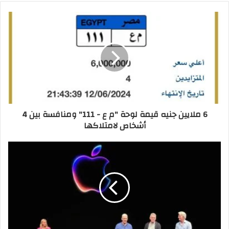
6 ملايين جنيه قيمة لوحة "م ع - 111" ومنافسة بين 4
أشخاص لامتلاكها